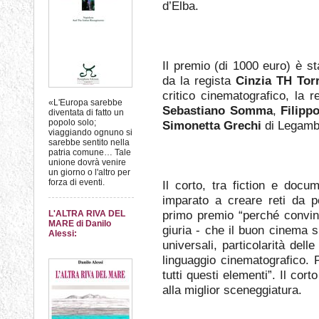
d’Elba.
Il premio (di 1000 euro) è st
da la regista
Cinzia TH Tor
critico cinematografico, la 
«L'Europa sarebbe
Sebastiano Somma
,
Filipp
diventata di fatto un
popolo solo;
Simonetta Grechi
di Legamb
viaggiando ognuno si
sarebbe sentito nella
patria comune… Tale
unione dovrà venire
un giorno o l'altro per
forza di eventi.
Il corto, tra fiction e docu
imparato a creare reti da p
primo premio “perché convint
L'ALTRA RIVA DEL
MARE di Danilo
giuria - che il buon cinema si
Alessi:
universali, particolarità dell
linguaggio cinematografico. P
tutti questi elementi”. Il cort
alla miglior sceneggiatura.