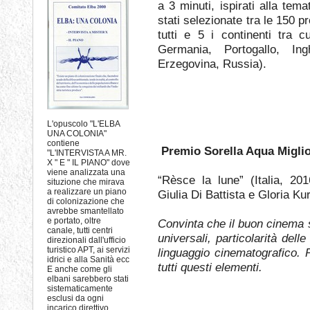
a 3 minuti, ispirati alla tem
stati selezionate tra le 150 
tutti e 5 i continenti tra 
Germania, Portogallo, Ing
Erzegovina, Russia).
L'opuscolo "L'ELBA
UNA COLONIA"
contiene
Premio Sorella Aqua Migli
"L'INTERVISTA A MR.
X " E " IL PIANO" dove
viene analizzata una
“Rèsce la lune” (Italia, 201
situzione che mirava
a realizzare un piano
Giulia Di Battista e Gloria Ku
di colonizazione che
avrebbe smantellato
e portato, oltre
Convinta che il buon cinema si
canale, tutti centri
universali, particolarità dell
direzionali dall'ufficio
turistico APT, ai servizi
linguaggio cinematografico. P
idrici e alla Sanità ecc
tutti questi elementi.
E anche come gli
elbani sarebbero stati
sistematicamente
esclusi da ogni
incarico direttivo.