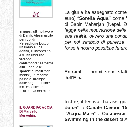
La giuria ha assegnato come
euro) “
Sorella Aqua”
come
di Sabin Maharjan (Nepal, 201
legge nella motivazione della
In quest ’ultimo lavoro
sua realtà, ovvero una condiz
di Danilo Alessi uscito
per i tipi di
per noi simbolo di purezza 
Persephone Edizioni,
forse il nostro possibile futuro
un uomo e una
donna, si incontrano
e si innamorano,
vivendo
contemporaneamente
altri luoghi e le
Entrambi i premi sono stat
sponde di molti mari
mentre, un recente
dell’Elba.
passato, irrompe
dalle pagine “intime”
ma “collettive” di
“L’altra riva del mare”
Inoltre, il festival, ha asseg
dolce”
a
Canale Cavour 15
IL GUARDIACACCIA
DI Marcello
“Acqua Mare”
a
Colapesce
Meneghin:
Swimming in the desert
di 