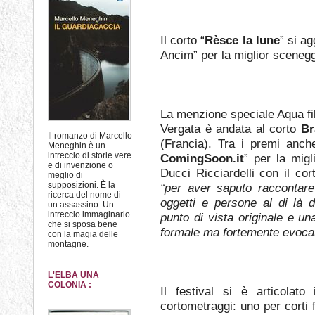
Il corto “
Rèsce la lune
” si a
Ancim” per la miglior scenegg
La menzione speciale Aqua film
Vergata è andata al corto
Br
Il romanzo di Marcello
(Francia). Tra i premi anch
Meneghin è un
intreccio di storie vere
ComingSoon.it
” per la migl
e di invenzione o
Ducci Ricciardelli con il co
meglio di
supposizioni. È la
“per aver saputo raccontare
ricerca del nome di
oggetti e persone al di là d
un assassino. Un
intreccio immaginario
punto di vista originale e u
che si sposa bene
formale ma fortemente evocat
con la magia delle
montagne.
L'ELBA UNA
COLONIA :
Il festival si è articolato
cortometraggi: uno per corti f