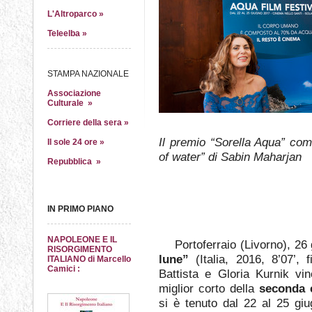
L'Altroparco »
Teleelba »
STAMPA NAZIONALE
Associazione
Culturale »
Corriere della sera »
Il premio “Sorella Aqua” com
Il sole 24 ore »
of water” di Sabin Maharjan
Repubblica »
IN PRIMO PIANO
NAPOLEONE E IL
Portoferraio (Livorno), 26 
RISORGIMENTO
lune”
(Italia, 2016, 8’07’, 
ITALIANO di Marcello
Camici :
Battista e Gloria Kurnik vi
miglior corto della
seconda e
si è tenuto dal 22 al 25 giug