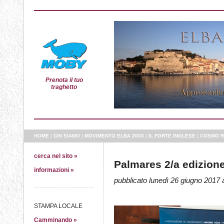
Prenota il tuo
traghetto
HOME
|
CHI SIAMO
|
MOVIMENTO ELBA 2000
|
IL FORTE INGLESE
|
COSMO R
cerca nel sito »
Palmares 2/a edizione
informazioni »
pubblicato lunedì 26 giugno 2017 a
STAMPA LOCALE
Camminando »