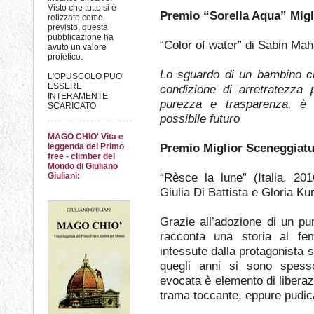
Visto che tutto si è
Premio “Sorella Aqua” Migl
relizzato come
previsto, questa
pubblicazione ha
“Color of water” di Sabin Mah
avuto un valore
profetico.
Lo sguardo di un bambino ci
L'OPUSCOLO PUO'
ESSERE
condizione di arretratezza 
INTERAMENTE
purezza e trasparenza, è n
SCARICATO
possibile futuro
MAGO CHIO' Vita e
Premio Miglior Sceneggiat
leggenda del Primo
free - climber del
Mondo di Giuliano
“Rèsce la lune” (Italia, 201
Giuliani:
Giulia Di Battista e Gloria Ku
Grazie all’adozione di un pun
racconta una storia al femm
intessute dalla protagonista s
quegli anni si sono spesso
evocata è elemento di liberaz
trama toccante, eppure pudi