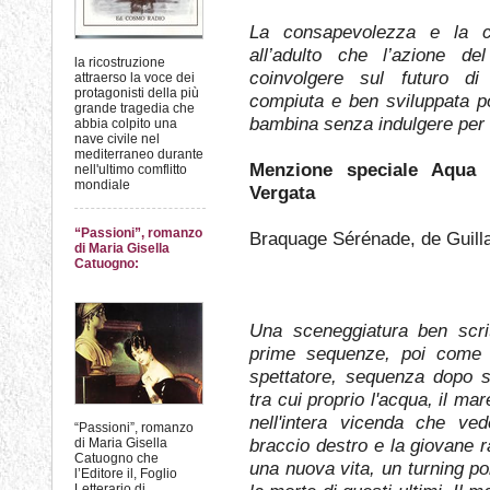
La consapevolezza e la c
all’adulto che l’azione d
la ricostruzione
coinvolgere sul futuro di 
attraerso la voce dei
protagonisti della più
compiuta e ben sviluppata po
grande tragedia che
bambina senza indulgere per 
abbia colpito una
nave civile nel
mediterraneo durante
Menzione speciale Aqua 
nell'ultimo comflitto
mondiale
Vergata
“Passioni”, romanzo
Braquage Sérénade, de Guilla
di Maria Gisella
Catuogno:
Una sceneggiatura ben scrit
prime sequenze, poi come il
spettatore, sequenza dopo s
tra cui proprio l'acqua, il ma
nell'intera vicenda che ved
“Passioni”, romanzo
braccio destro e la giovane ra
di Maria Gisella
Catuogno che
una nuova vita, un turning poi
l’Editore il, Foglio
Letterario di