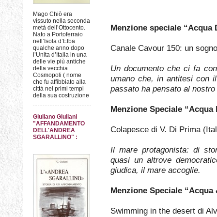
Mago Chiò era
vissuto nella seconda
Menzione speciale “Acqua 
metà dell’Ottocento.
Nato a Portoferraio
nell’Isola d’Elba
Canale Cavour 150: un sogno d’
qualche anno dopo
l’Unita d’Italia in una
delle vie più antiche
Un documento che ci fa con
della vecchia
Cosmopoli ( nome
umano che, in antitesi con il
che fu affibbiato alla
passato ha pensato al nostro 
città nei primi tempi
della sua costruzione
Menzione Speciale “Acqua
Giuliano Giuliani
"AFFANDAMENTO
Colapesce di V. Di Prima (Ital
DELL'ANDREA
SGARALLINO" :
Il mare protagonista: di sto
quasi un altrove democratico
giudica, il mare accoglie.
Menzione Speciale “Acqua 
Swimming in the desert di A