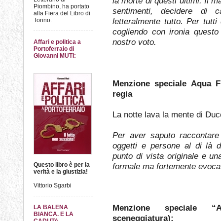
la morte di questi ultimi. Il m
Piombino, ha portato
sentimenti, decidere di 
alla Fiera del Libro di
letteralmente tutto. Per tutt
Torino.
cogliendo con ironia questo 
nostro voto.
Affari e politica a
Portoferraio di
Giovanni MUTI:
Menzione speciale Aqua F
regia
La notte lava la mente di Ducc
Per aver saputo raccontare
oggetti e persone al di là d
punto di vista originale e u
Questo libro è per la
formale ma fortemente evocat
verità e la giustizia!
Vittorio Sgarbi
Menzione speciale “
LA BALENA
BIANCA. E LA
sceneggiatura):